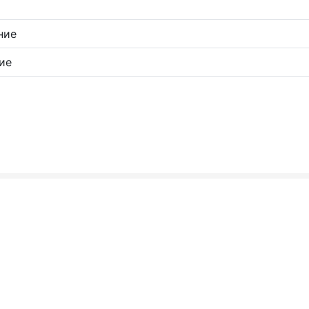
ние
ие