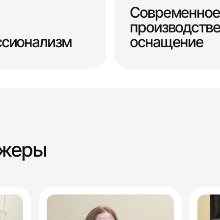
Современное
производств
ссионализм
оснащение
джеры