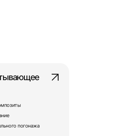
атывающее
омпозиты
ание
льного погонажа