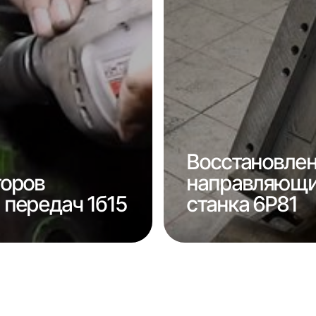
Восстановле
торов
направляющи
передач 1б15
станка 6Р81