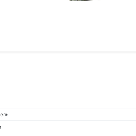
ель
р