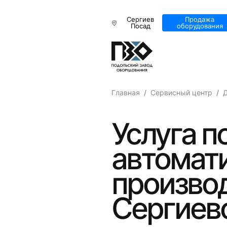
Сергиев
Продажа
Посад
оборудования
Главная
Сервисный центр
Услуга п
автомат
производ
Сергиев