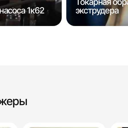
Токарная обр
насоса 1к62
экструдера
джеры