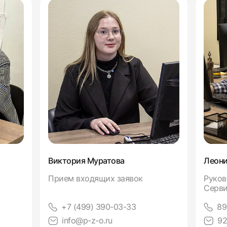
Виктория Муратова
Леони
Прием входящих заявок
Руков
Серви
+7 (499) 390-03-33
89
info@p-z-o.ru
92