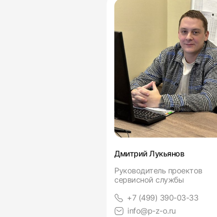
 Фролов
Дмитрий Лукьянов
тель направления
Руководитель проектов
конструкции
сервисной службы
99) 390-03-33
+7 (499) 390-03-33
p-z-o.ru
info@p-z-o.ru