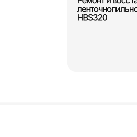
Ремонт и восст
ленточнопильно
НВS320