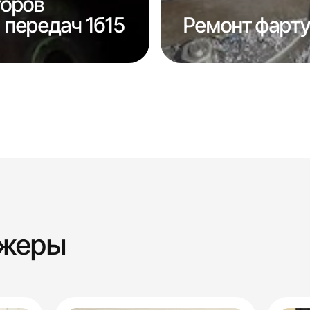
торов
передач 1б15
Ремонт фарту
джеры