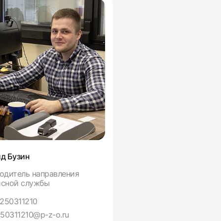
д Бузин
Дмитрий Фролов
одитель направления
Руководитель направле
сной службы
Металлоконструкции
250311210
+7 (499) 390-03-33
50311210@p-z-o.ru
info@p-z-o.ru