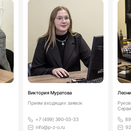
Виктория Муратова
Леони
Прием входящих заявок
Руков
Серви
+7 (499) 390-03-33
89
info@p-z-o.ru
92