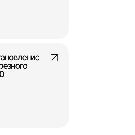
тановление
резного
0