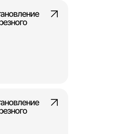
тановление
резного
тановление
резного