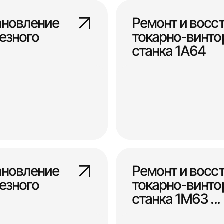
ановление
Ремонт и восс
езного
токарно-винто
станка 1А64
ановление
Ремонт и восс
езного
токарно-винто
станка 1М63 ...