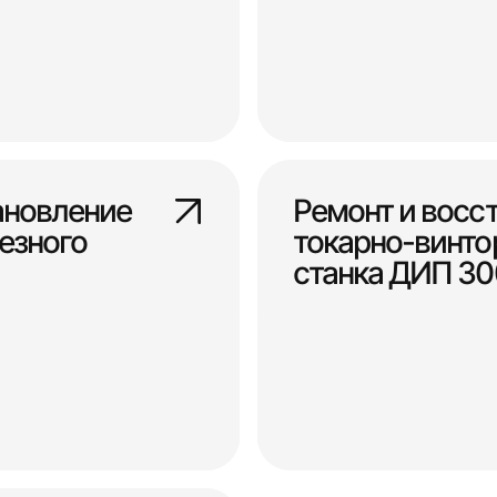
ановление
Ремонт и восс
езного
токарно-винто
станка ДИП 30