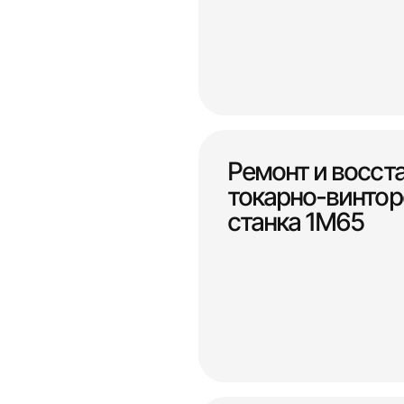
Ремонт и восст
токарно-винтор
станка 1М65