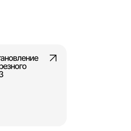
тановление
резного
3