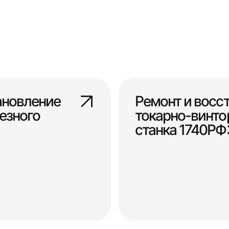
ановление
Ремонт и восс
езного
токарно-винто
станка 1740РФ