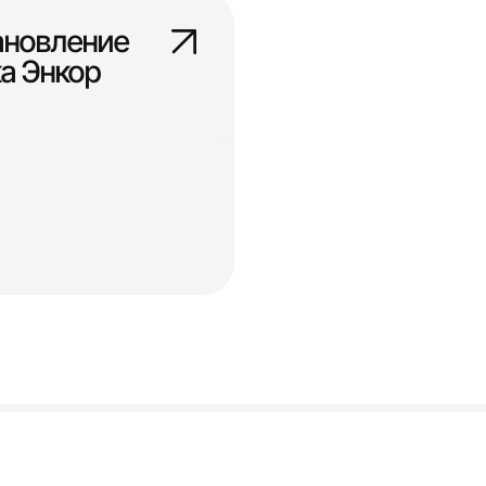
ановление
ка Энкор