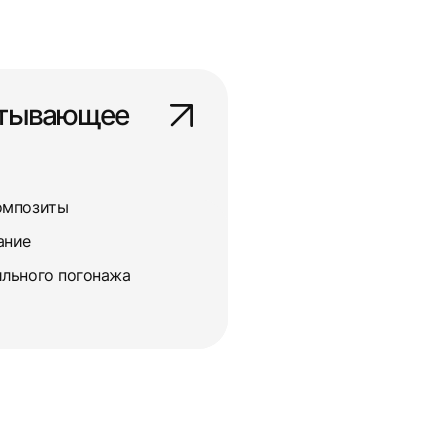
атывающее
омпозиты
ание
льного погонажа