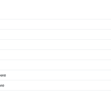
ние
ие