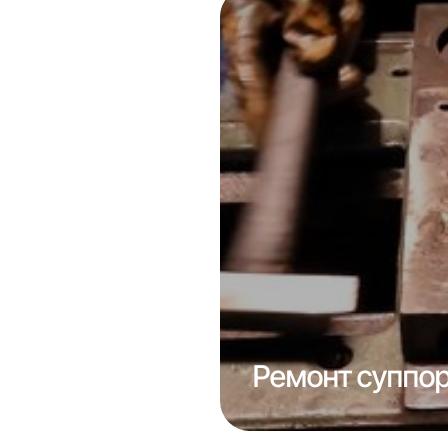
отка сопла
Ремонт суппор