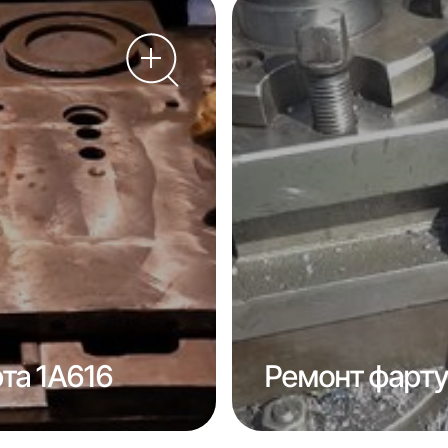
та 1А616
Ремонт фарту