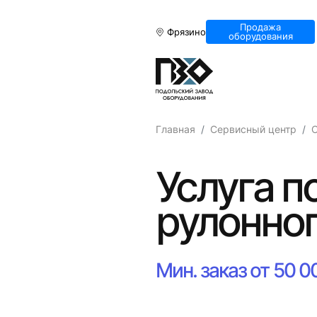
Продажа
Фрязино
оборудования
Главная
Сервисный центр
О
Услуга п
рулонног
Мин. заказ от 50 0