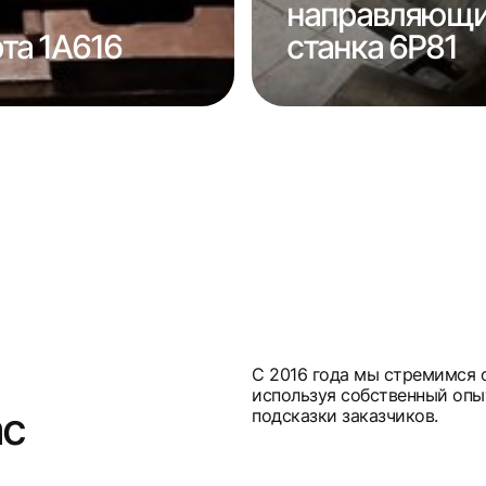
направляющи
та 1А616
станка 6Р81
С 2016 года мы стремимся 
используя собственный опы
ас
подсказки заказчиков.