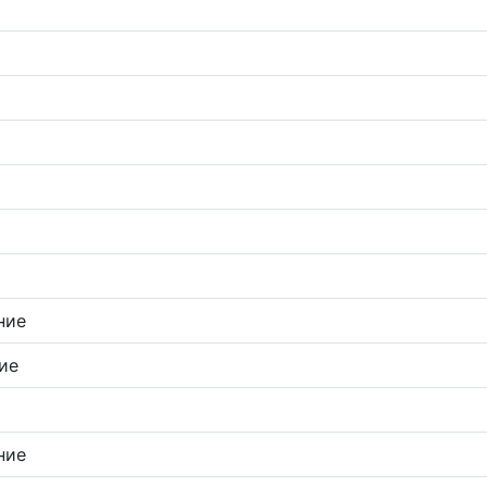
ние
ие
ние