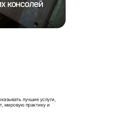
х консолей
Ремонт фикс
переключени
оказывать лучшие услуги,
т, мировую практику и