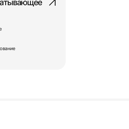
батывающее
е
дование