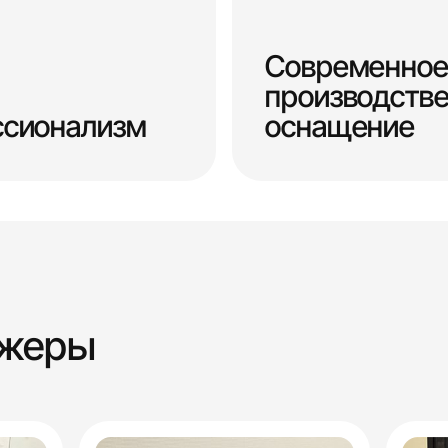
Современное
производств
ссионализм
оснащение
джеры