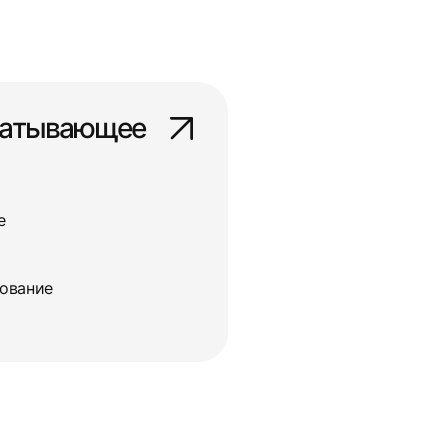
батывающее
е
дование