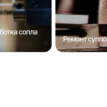
ботка сопла
Ремонт суппо