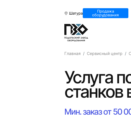
Продажа
Шатура
оборудования
Главная
Сервисный центр
О
Услуга п
станков 
Мин. заказ от 50 0