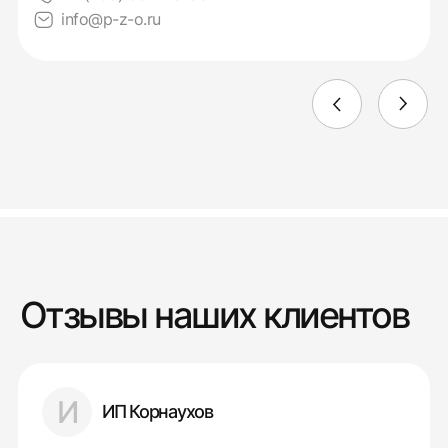
info@p-z-o.ru
Отзывы наших клиентов
И
ИП Корнаухов