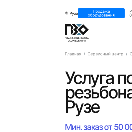
Продажа
Р
Руза
оборудования
0
Главная
Сервисный центр
Услуга п
резьбона
Рузе
Мин. заказ от 50 0