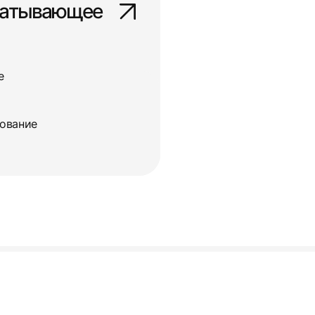
батывающее
е
дование