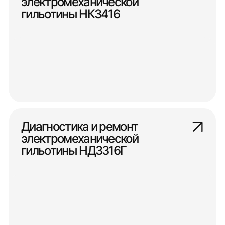
электромеханической
гильотины НК3416
Диагностика и ремонт
электромеханической
гильотины НД3316Г