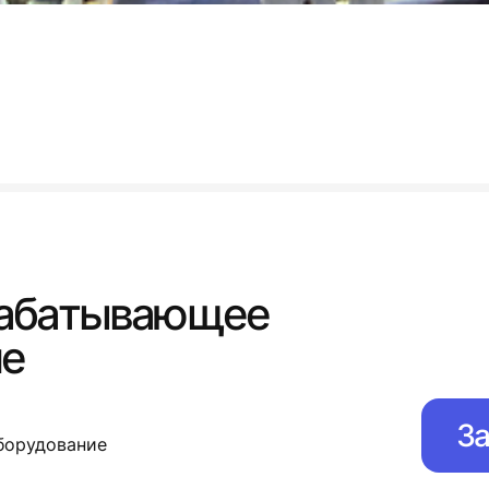
абатывающее
ие
За
борудование