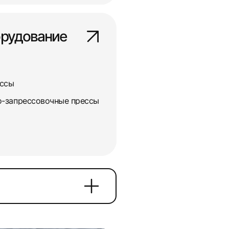
орудование
ессы
о-запрессовочные прессы