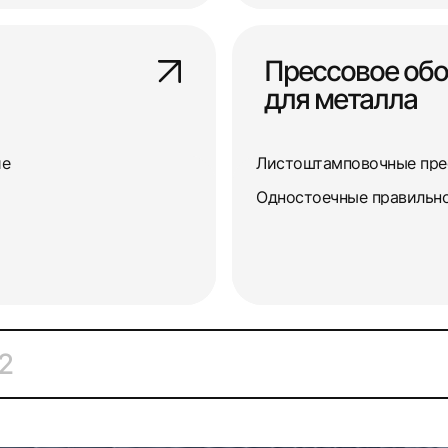
Прессовое об
для металла
ие
Листоштамповочные пр
Одностоечные правильн
2