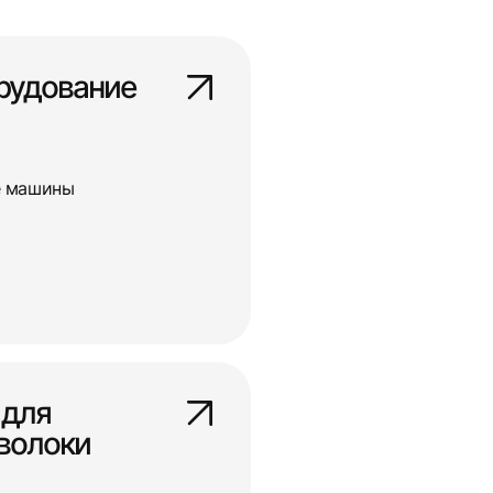
рудование
е машины
 для
волоки