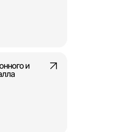
онного и
алла