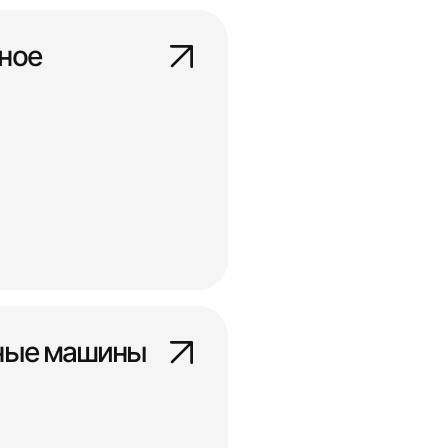
ное
ные машины