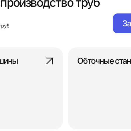
 производство труб
За
труб
ашины
Обточные стан