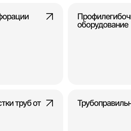
форации
Профилегибоч
оборудование
тки труб от
Трубоправиль