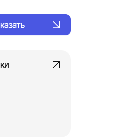
казать
ки