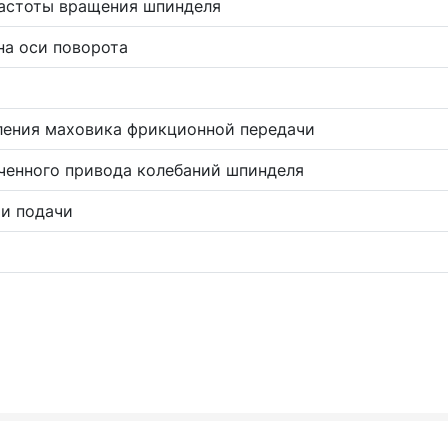
частоты вращения шпинделя
на оси поворота
ления маховика фрикционной передачи
ченного привода колебаний шпинделя
ти подачи