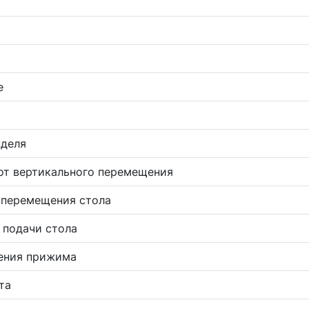
е
нделя
от вертикального перемещения
 перемещения стола
 подачи стола
ения прижима
та