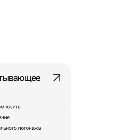
атывающее
омпозиты
ание
льного погонажа