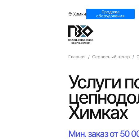
Продажа
Химки
оборудования
Главная
Сервисный центр
С
Услуги п
цепнодо
Химках
Мин. заказ от 50 0