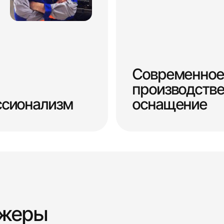
Современное
производств
ссионализм
оснащение
джеры