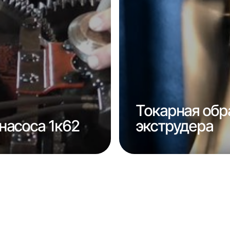
Токарная обр
насоса 1к62
экструдера