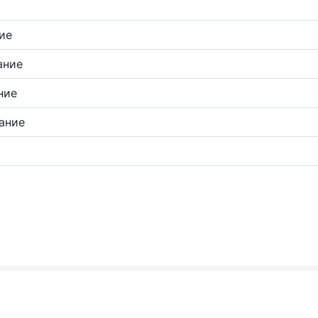
ие
ание
ние
ание