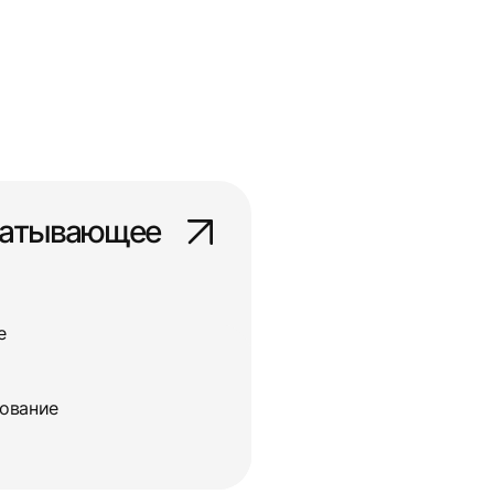
батывающее
е
дование