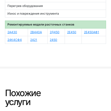
Перегрев оборудования
Износ и повреждения инструмента
Ремонтируемые модели расточных станков
2А430
2В440А
2Д450
2Е450
2Е450АФ1
24К4СФ4
2421
2450
Похожие
услуги