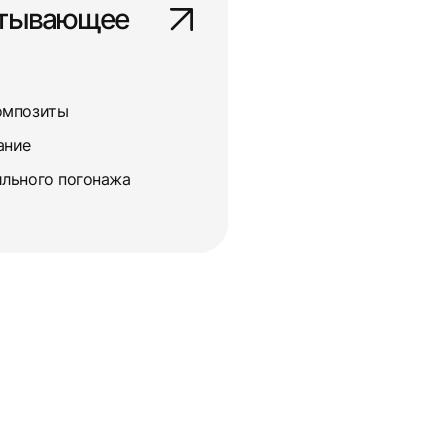
атывающее
омпозиты
ание
льного погонажа