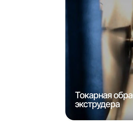
е
консолей
Токарная обра
экструдера