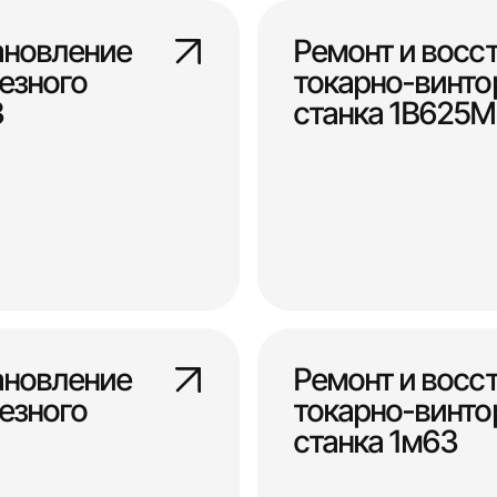
ановление
Ремонт и восс
езного
токарно-винто
3
станка 1В625М
ановление
Ремонт и восс
езного
токарно-винто
станка 1м63