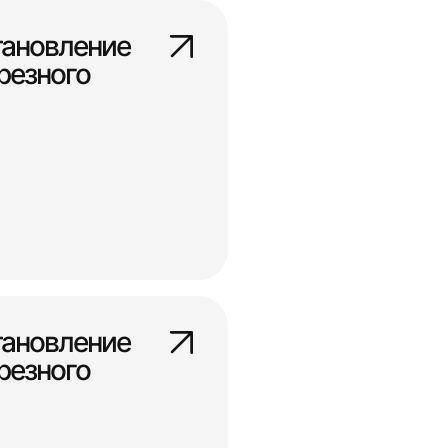
тановление
резного
тановление
резного