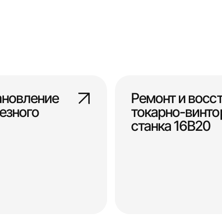
ановление
Ремонт и восс
езного
токарно-винто
станка 16В20