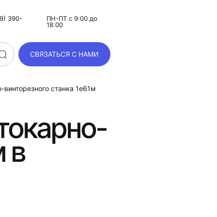
9) 390-
ПН-ПТ с 9:00 до
18:00
СВЯЗАТЬСЯ С НАМИ
о-винторезного станка 1е61м
токарно-
 в