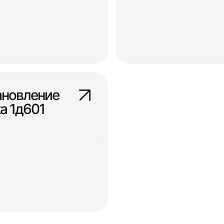
ановление
а 1д601