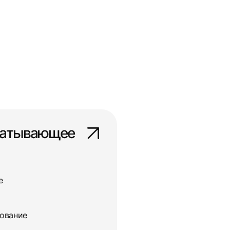
батывающее
е
дование