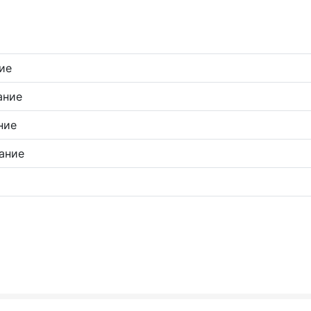
ие
ание
ние
ание