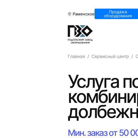
Продажа
Раменское
оборудования
Главная
Сервисный центр
С
Услуга п
комбини
долбежн
Мин. заказ от 50 0