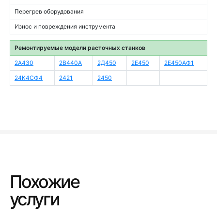
Перегрев оборудования
Износ и повреждения инструмента
Ремонтируемые модели расточных станков
2А430
2В440А
2Д450
2Е450
2Е450АФ1
24К4СФ4
2421
2450
Похожие
услуги