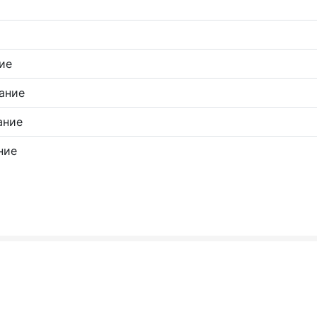
ие
ание
ание
ние