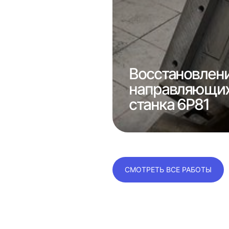
Восстановлен
направляющих
 1к62
станка 6Р81
СМОТРЕТЬ ВСЕ РАБОТЫ