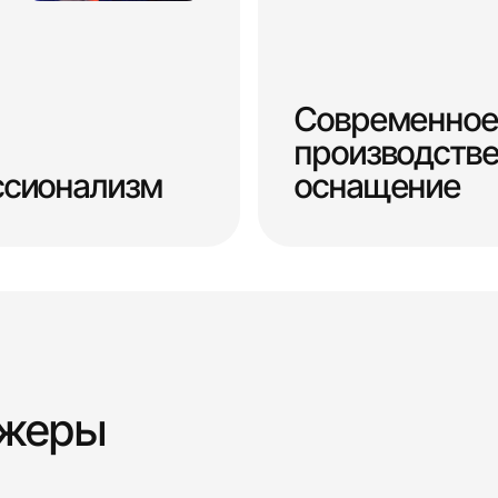
Современное
производств
ссионализм
оснащение
джеры