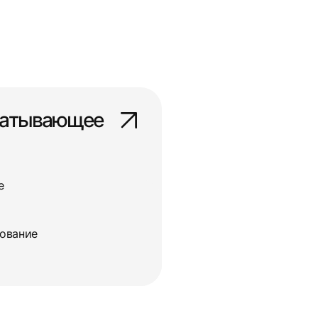
батывающее
е
дование