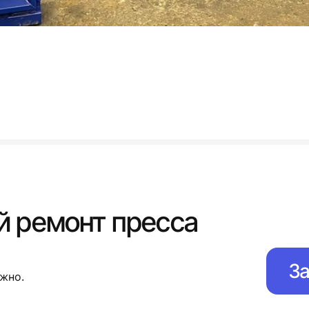
 ремонт пресса
За
жно.