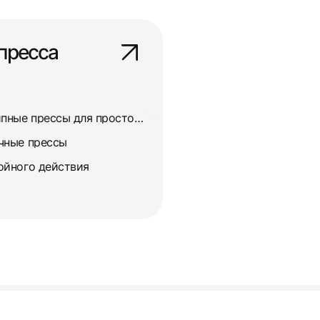
пресса
Двух- и четырехкривошипные прессы для простого действия
чные прессы
ойного действия