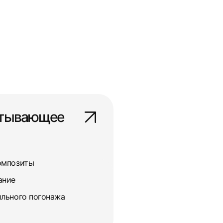
атывающее
омпозиты
ание
льного погонажа