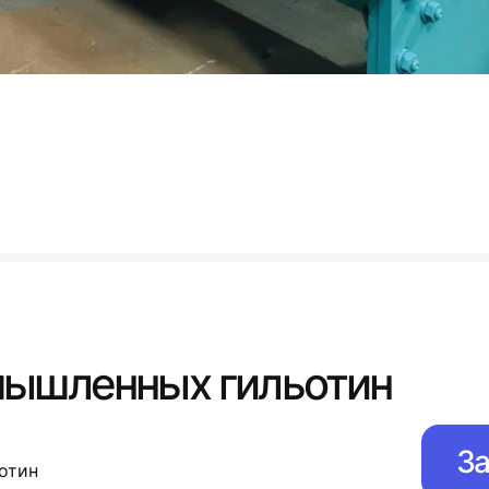
мышленных гильотин
За
отин