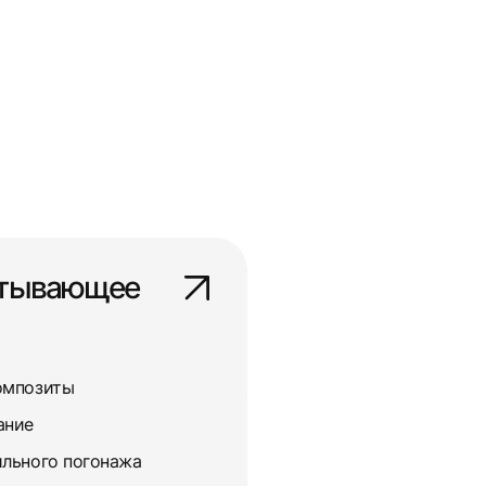
атывающее
омпозиты
ание
льного погонажа