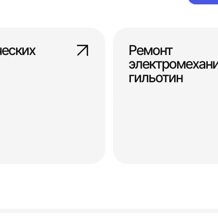
ческих
Ремонт
электромехан
гильотин