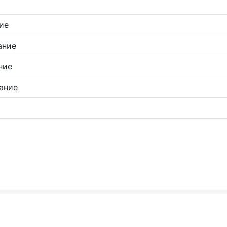
ие
ание
ние
ание