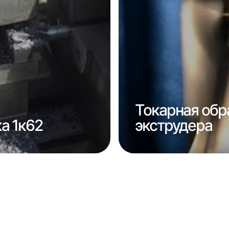
Токарная обр
а 1к62
экструдера