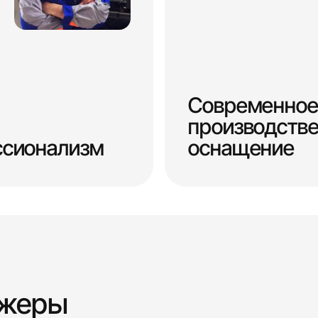
Современное
производств
ссионализм
оснащение
джеры