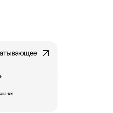
батывающее
е
дование