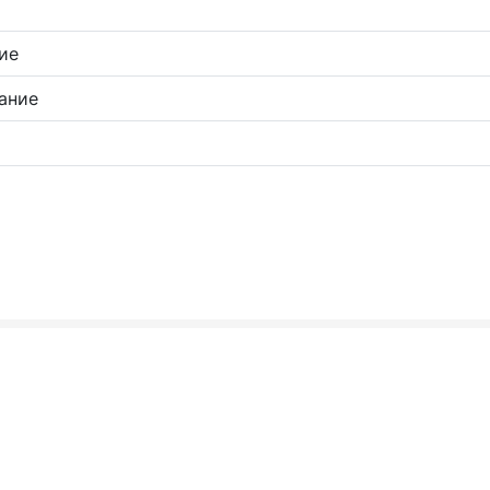
ие
ание