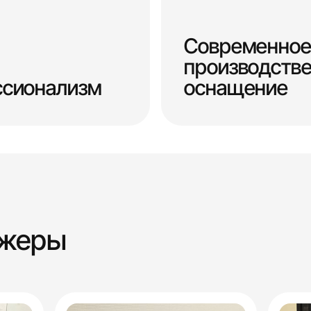
Современное
производств
ссионализм
оснащение
джеры