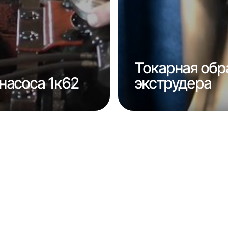
Токарная обр
насоса 1к62
экструдера