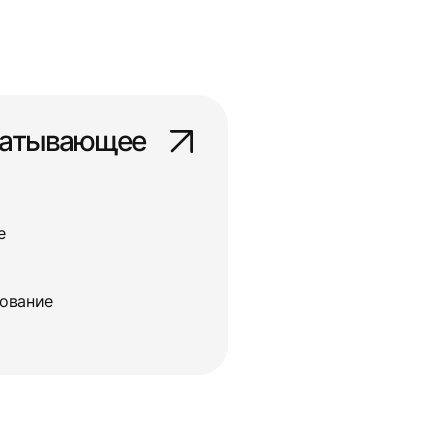
батывающее
е
дование