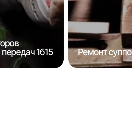
торов
передач 1б15
Ремонт суппо