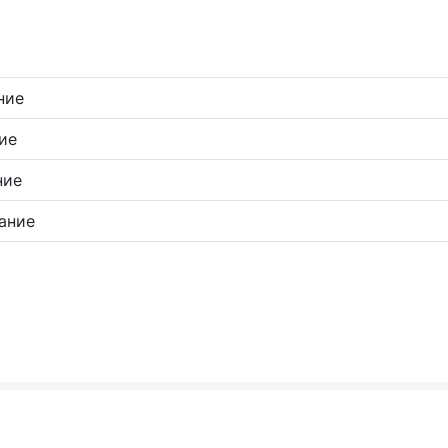
ние
ие
ние
ание