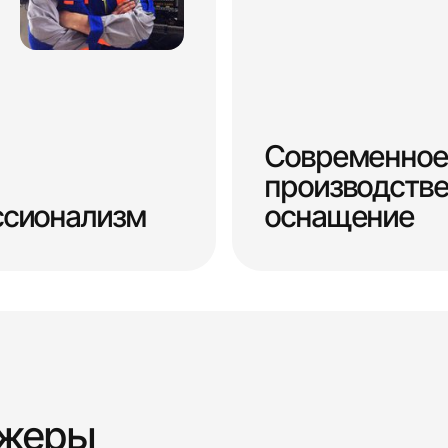
Современное
производств
ссионализм
оснащение
джеры