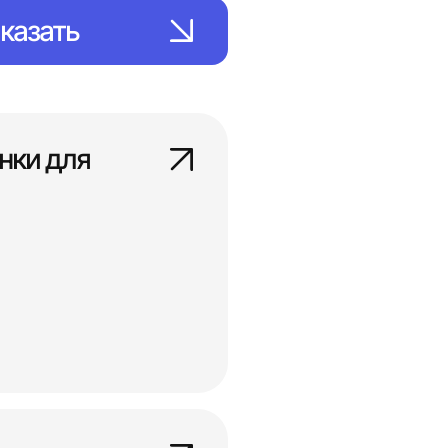
казать
нки для