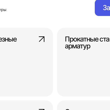
За
уры
езные
Прокатные ста
арматур