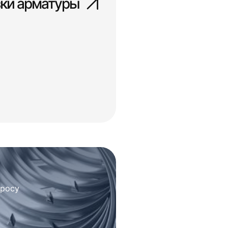
зки арматуры
просу