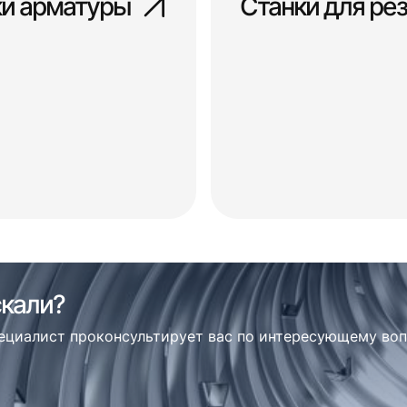
ки арматуры
Станки для ре
скали?
пециалист проконсультирует вас по интересующему во