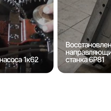
Восстановле
направляющи
насоса 1к62
станка 6Р81