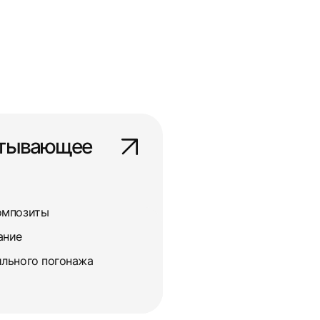
атывающее
омпозиты
ание
льного погонажа