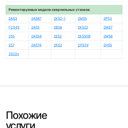
Ремонтируемые модели сверлильных станков
2А53
2А587
2К52-1
2М55
2Р53
ГС545
2А55
2В56
2К522
2М57
255
2А554
2Е52
2К550В
2М58
257
2А576
2К52
2Л53У
2Н55
2532л
Похожие
услуги