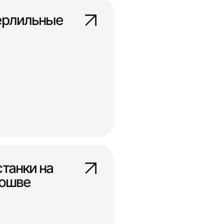
ерлильные
танки на
дошве