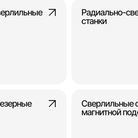
верлильные
Радиально-св
станки
езерные
Сверлильные с
магнитной по