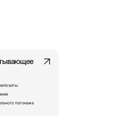
атывающее
омпозиты
ание
льного погонажа