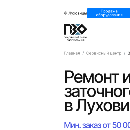
Продажа
Луховицы
оборудования
Главная
Сервисный центр
З
Ремонт и
заточног
в Лухов
Мин. заказ от 50 0