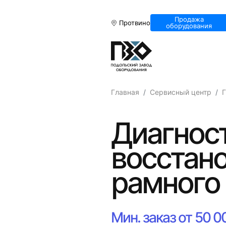
Продажа
Протвино
оборудования
Главная
Сервисный центр
Г
Диагност
восстан
рамного
Мин. заказ от 50 0