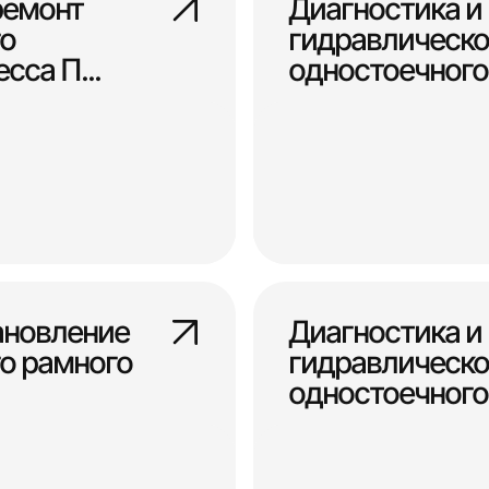
ремонт
Диагностика и
о
гидравлическо
сса П...
одностоечного 
ановление
Диагностика и
о рамного
гидравлическо
одностоечного 