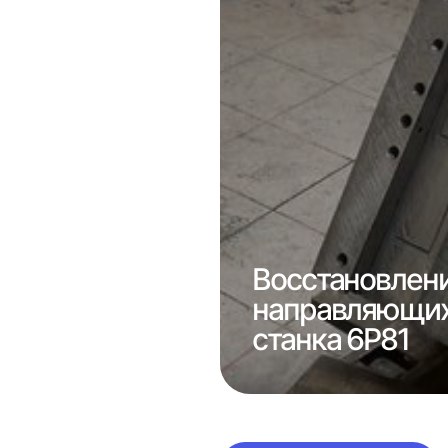
Восстановлен
направляющих
а 1А616
станка 6Р81