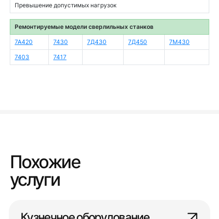
Превышение допустимых нагрузок
Ремонтируемые модели сверлильных станков
7А420
7430
7Д430
7Д450
7М430
7403
7417
Похожие
услуги
Кузнечное оборудование