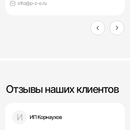
info@p-z-o.ru
Отзывы наших клиентов
И
ИП Корнаухов