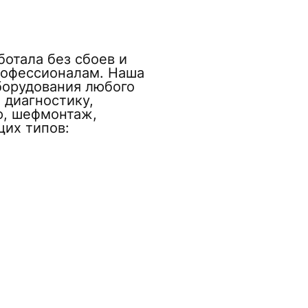
отала без сбоев и
рофессионалам. Наша
борудования любого
 диагностику,
ю, шефмонтаж,
их типов: