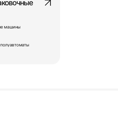
аковочные
ые машины
 полуавтоматы