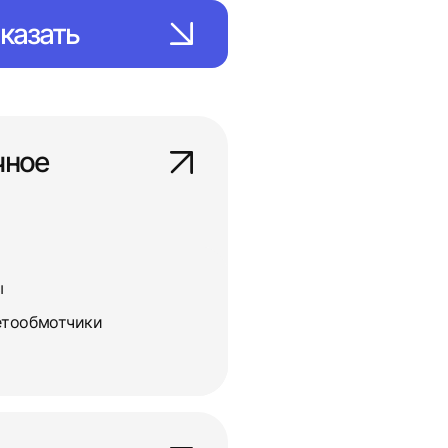
казать
чное
ы
етообмотчики