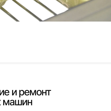
е и ремонт
х машин