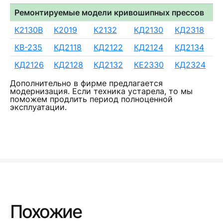
Ремонтируемые модели кривошипных прессов
К2130В
К2019
К2132
КД2130
КД2318
КВ-235
КД2118
КД2122
КД2124
КД2134
КД2126
КД2128
КД2132
КЕ2330
КД2324
Дополнительно в фирме предлагается
модернизация. Если техника устарела, то мы
поможем продлить период полноценной
эксплуатации.
Похожие