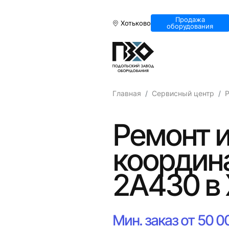
Продажа
Хотьково
оборудования
Главная
Сервисный центр
Р
Ремонт и
координа
2А430 в 
Мин. заказ от 50 0