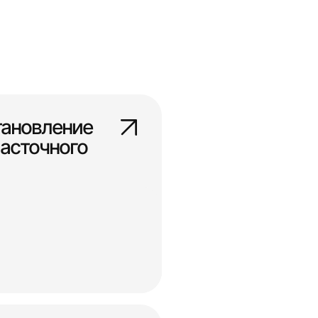
тановление
асточного