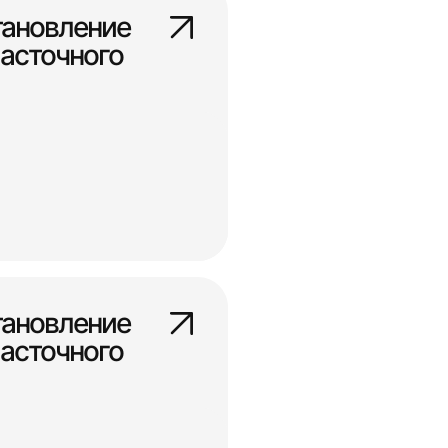
тановление
асточного
тановление
асточного