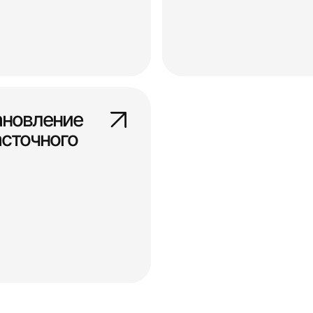
ановление
сточного