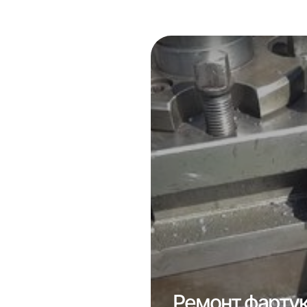
отка сопла
Ремонт фартук