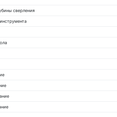
убины сверления
инструмента
ола
ие
ние
ание
ание