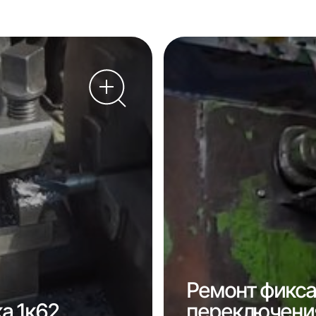
Ремонт фикса
а 1к62
переключения