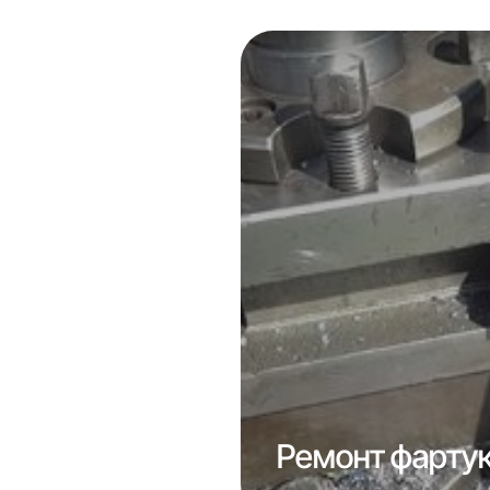
асоса 1к62
Ремонт фартук