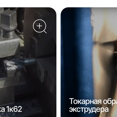
Токарная обр
а 1к62
экструдера