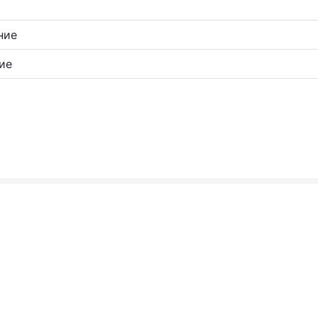
ние
ие