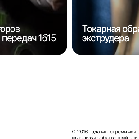
торов
Токарная обр
передач 1б15
экструдера
С 2016 года мы стремимся 
используя собственный опы