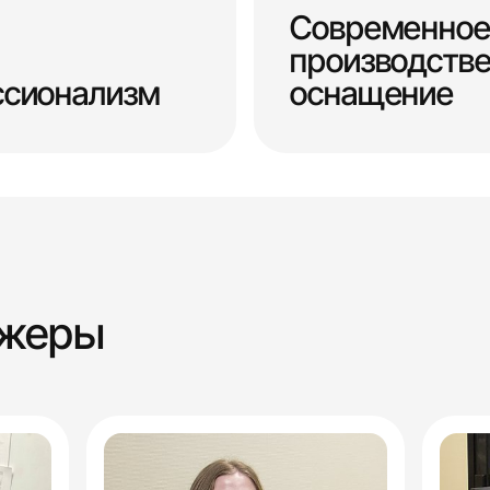
Современное
производств
ссионализм
оснащение
джеры