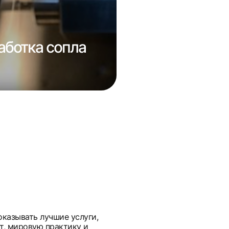
аботка сопла
Ремонт супп
оказывать лучшие услуги,
т, мировую практику и