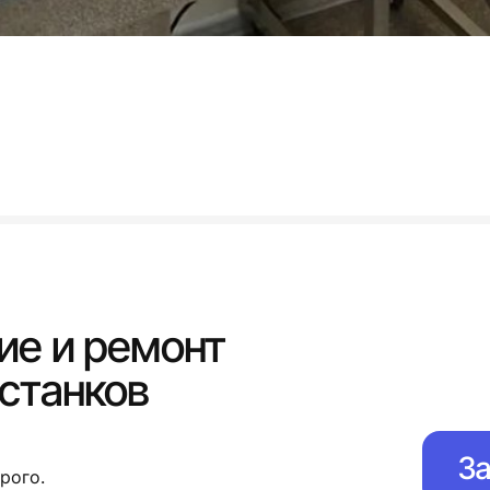
е и ремонт
станков
За
рого.