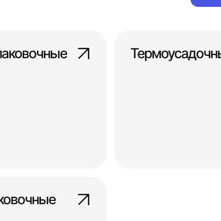
паковочные
Термоусадочн
ковочные