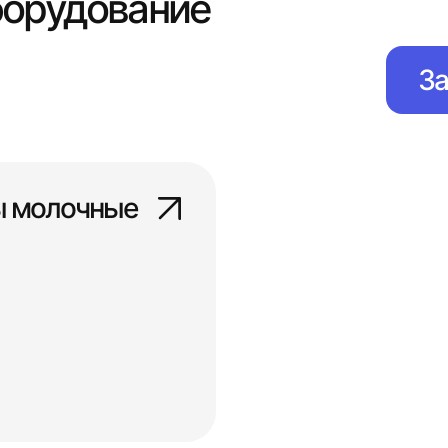
борудование
За
ы молочные