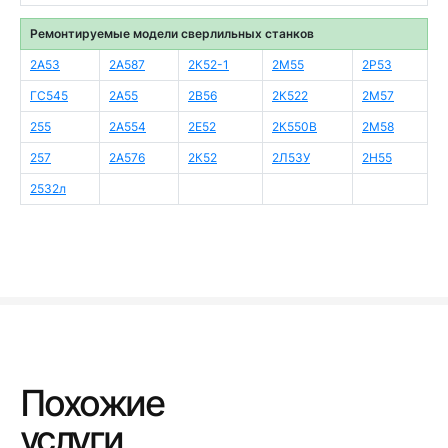
Ремонтируемые модели сверлильных станков
2А53
2А587
2К52-1
2М55
2Р53
ГС545
2А55
2В56
2К522
2М57
255
2А554
2Е52
2К550В
2М58
257
2А576
2К52
2Л53У
2Н55
2532л
Похожие
услуги