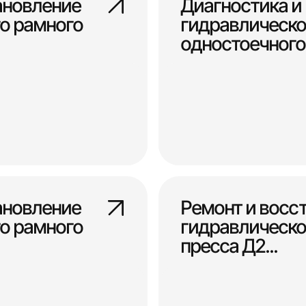
ановление
Диагностика и
о рамного
гидравлическо
одностоечного 
ановление
Ремонт и восс
о рамного
гидравлическо
пресса Д2...