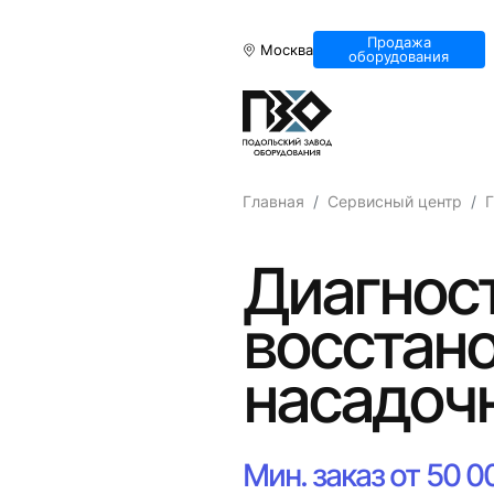
Продажа
Москва
оборудования
Главная
Сервисный центр
Г
Диагност
восстан
насадоч
Мин. заказ от 50 0