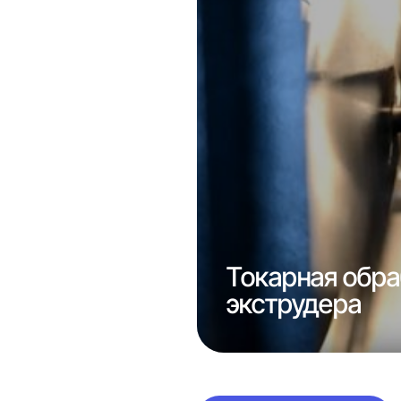
Токарная обра
асоса 1к62
экструдера