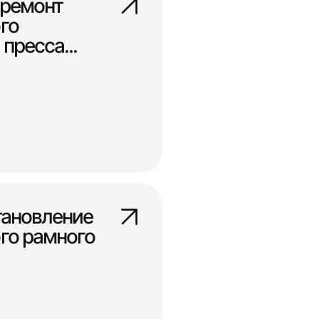
 ремонт
го
пресса...
тановление
го рамного