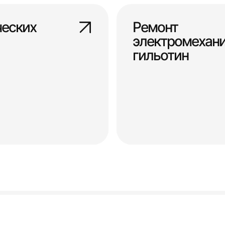
ческих
Ремонт
электромехан
гильотин