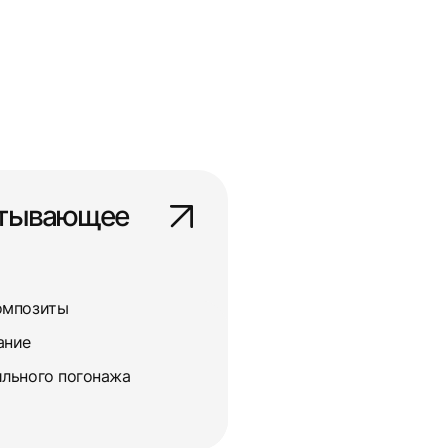
атывающее
омпозиты
ание
льного погонажа