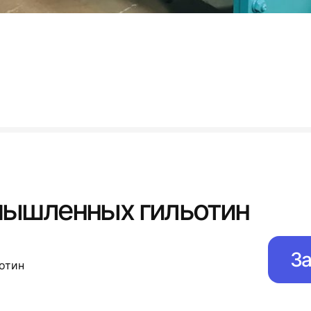
мышленных гильотин
За
отин