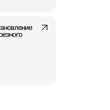
тановление
резного