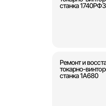
станка 1740РФ3
Ремонт и восст
токарно-винтор
станка 1А680