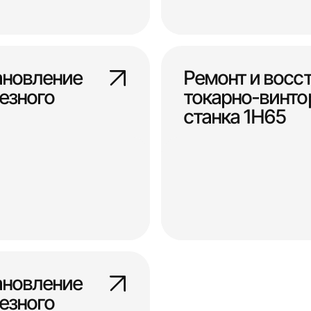
ановление
Ремонт и восс
езного
токарно-винто
станка 1Н65
ановление
езного