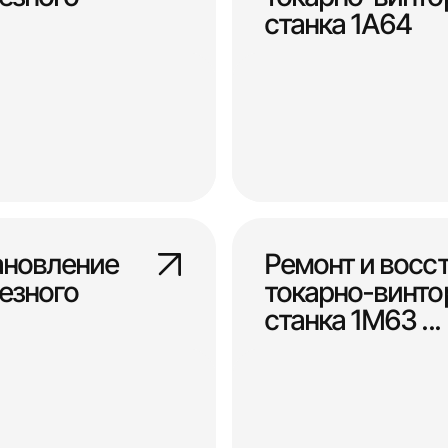
станка 1А64
ановление
Ремонт и восс
езного
токарно-винто
станка 1М63 ...