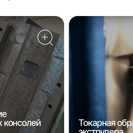
ие
 консолей
Токарная обр
экструдера