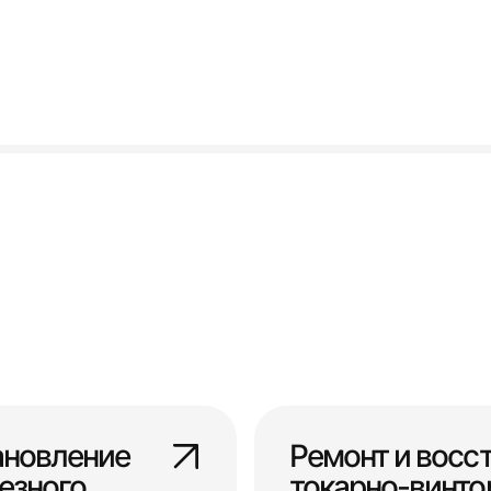
ановление
Ремонт и восс
езного
токарно-винто