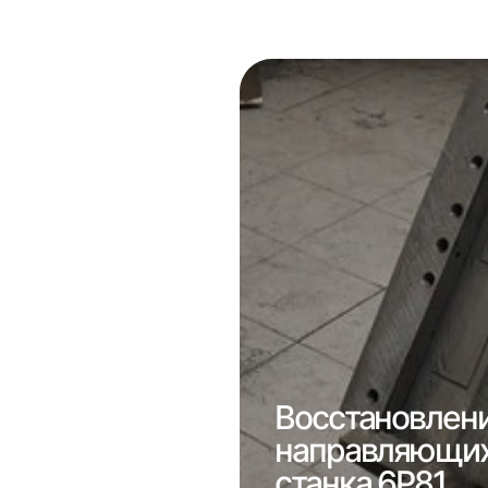
Восстановлен
направляющих
 1к62
станка 6Р81