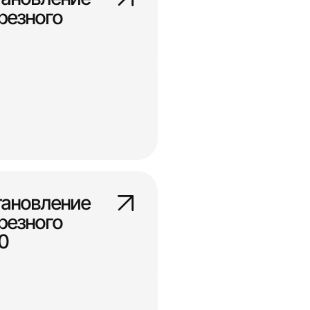
резного
тановление
резного
0