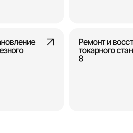
ановление
Ремонт и восс
езного
токарного станк
8