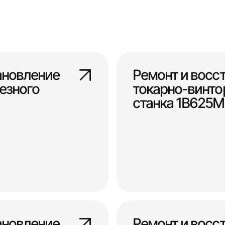
ановление
Ремонт и восс
езного
токарно-винто
станка 1В625М
ановление
Ремонт и восс