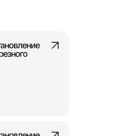
тановление
резного
тановление