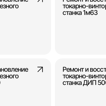
езного
токарно-винто
станка 1м63
ановление
Ремонт и восс
езного
токарно-винто
0
станка ДИП 50