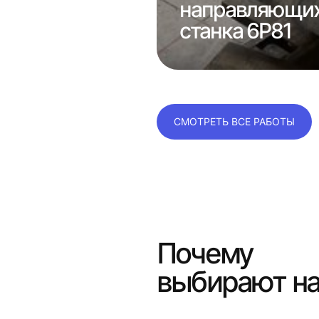
оров
направляющих
передач 1б15
станка 6Р81
СМОТРЕТЬ ВСЕ РАБОТЫ
Почему
выбирают н