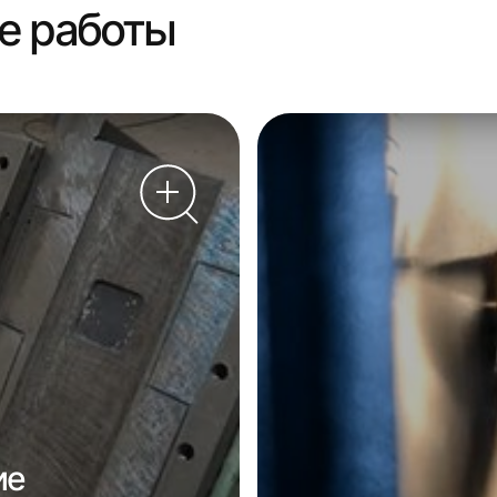
е работы
ие