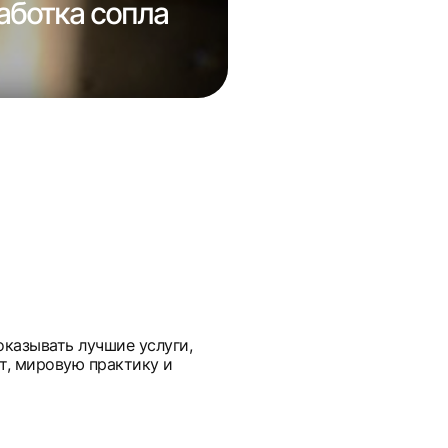
аботка сопла
Ремонт фарт
оказывать лучшие услуги,
т, мировую практику и